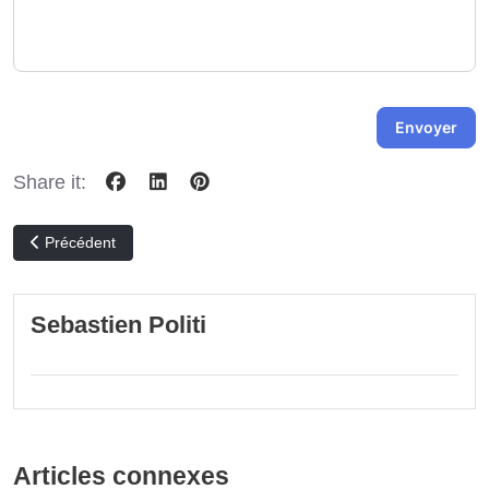
-
-
-
-
-
-
Envoyer
Share it:
Article précédent : Notre Staff
Précédent
Sebastien Politi
Articles connexes